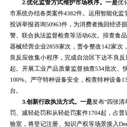
2.优化监管方式维护市场秩序。一是
优
市系统办结各类案件4382件。运用智能化监
投诉举报咨询50963件，为消费者挽回经济损失
警、联合执法监督检查等活动6次。排查食品生
器械经营企业2859家次，责令整改142家
良反应收集小程序，完成自治区下达不良反应
起。开展工业产品质量监督抽查534批次、
100%。严守特种设备安全，检查特种设备13
台。
3.创新行政执法方式。一是
发布“四张
罚、减轻处罚和从轻处罚案件1704起，占普通
验室，将登记注册、知识产权等场景接入Deep