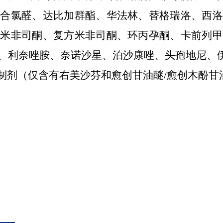
水合氯醛、达比加群酯、华法林、替格瑞洛、西洛
；米非司酮、复方米非司酮、环丙孕酮、卡前列甲
、利奈唑胺、奈诺沙星、泊沙康唑、头孢地尼、
制剂（仅含有右美沙芬和愈创甘油醚/愈创木酚甘