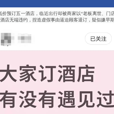
价预订五一酒店，临近出行却被商家以“老板离世、门店
号酒店无端违约，捏造虚假事由逼迫顾客退订，疑似嫌早