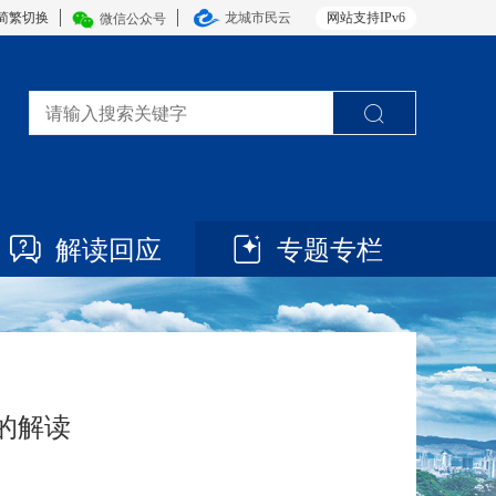
简繁切换
龙城市民云
网站支持IPv6
微信公众号
解读回应
专题专栏
的解读